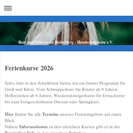
Reit- und Fahrverein Heidelberg - Handschuhsheim e.V.
Ferienkurse 2026
Jedes Jahr in den Schulferien bieten wir ein buntes Programm für
Groß und Klein. Vom Schnupperkurs für Kinder ab 8 Jahren,
Hoffreizeiten ab 6 Jahren, Wiedereinsteigerkurse für Erwachsene
bis zum Fortgeschrittenen Dressur oder Springkurs.
Hier
Termine
finden Sie alle
unseres Ferienangebots auf einen
Blick.
Reiterferien für Kinder
Informationen
Nähere
zu den einzelnen Kursen gibt es in der
Navigation links
in den einzelnen Rubriken.