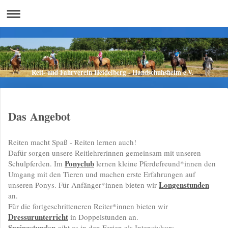
Reit- und Fahrverein Heidelberg - Handschuhsheim e.V.
Das Angebot
Reiten macht Spaß - Reiten lernen auch!
Dafür sorgen unsere Reitlehrerinnen gemeinsam mit unseren
Ponyclub
Schulpferden. Im
lernen kleine Pferdefreund*innen den
Umgang mit den Tieren und machen erste Erfahrungen auf
Longenstunden
unseren Ponys. Für Anfänger*innen bieten wir
an.
Für die fortgeschritteneren Reiter*innen bieten wir
Dressurunterricht
in Doppelstunden an.
Springstunden
gibt es in den Ferien als Intensivkurs.