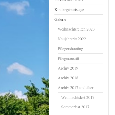
Kindergeburtstage
Galerie
Weihnachtsreiten 2023
Neujahrsritt 2022
Pflegershooting
Pflegerausritt
Archiv 2019
Archiv 2018
Archiv 2017 und älter
Weihnachtsfest 2017
Sommerfest 2017