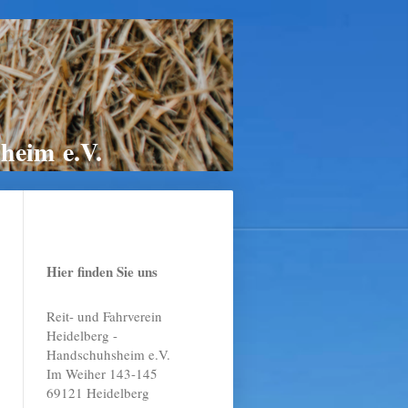
heim e.V.
Hier finden Sie uns
Reit- und Fahrverein
Heidelberg -
Handschuhsheim e.V.
Im Weiher 143-145
69121 Heidelberg